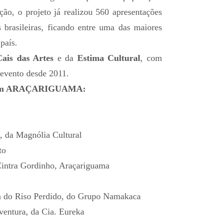
ão, o projeto já realizou 560 apresentações
s brasileiras, ficando entre uma das maiores
país.
Cais das Artes
e da
Estima Cultural
, com
 evento desde 2011.
ão em ARAÇARIGUAMA:
, da Magnólia Cultural
to
intra Gordinho, Araçariguama
a do Riso Perdido, do Grupo Namakaca
entura, da Cia. Eureka