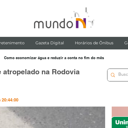
retenimento
Gazeta Digital
Horários de Ônibus
G
Como economizar água e reduzir a conta no fim do mês
e atropelado na Rodovia
s 20:44:00