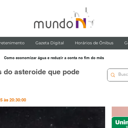
retenimento
Gazeta Digital
Horários de Ônibus
G
Como economizar água e reduzir a conta no fim do mês
 do asteroide que pode
25 às 20:30:00