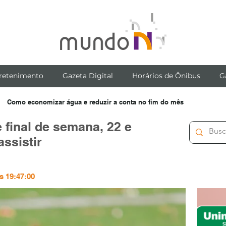
retenimento
Gazeta Digital
Horários de Ônibus
G
Como economizar água e reduzir a conta no fim do mês
 final de semana, 22 e
assistir
s 19:47:00