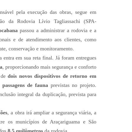
onsável pela execução das obras, segue em
ção da Rodovia Lívio Tagliassachi (SPA-
ocabana
passou a administrar a rodovia e a
ionais e de atendimento aos clientes, como
gate, conservação e monitoramento.
a entra em sua reta final. Já foram entregues
da
, proporcionando mais segurança e conforto
o de
dois novos dispositivos de retorno em
o passagens de fauna
previstas no projeto.
clusão integral da duplicação, prevista para
ões
, a obra irá ampliar a segurança viária, a
ntre os municípios de Araçariguama e São
 dos
8,5 quilômetros
da rodovia.