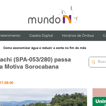
retenimento
Gazeta Digital
Horários de Ônibus
G
Como economizar água e reduzir a conta no fim do mês
sachi (SPA-053/280) passa
la Motiva Sorocabana
 17:09:00