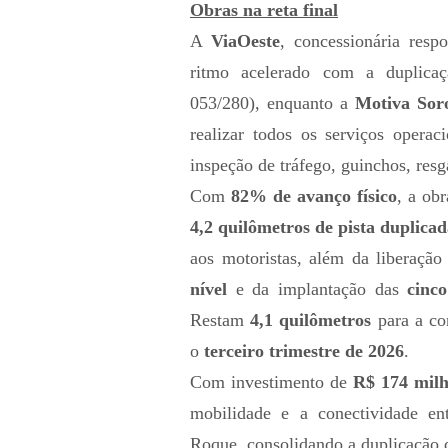
Obras na reta final
A
ViaOeste
, concessionária resp
ritmo acelerado com a duplica
053/280), enquanto a
Motiva Sor
realizar todos os serviços operac
inspeção de tráfego, guinchos, res
Com
82% de avanço físico
, a obr
4,2 quilômetros de pista duplica
aos motoristas, além da liberaçã
nível
e da implantação das
cinc
Restam
4,1 quilômetros
para a con
o
terceiro trimestre de 2026
.
Com investimento de
R$ 174 milh
mobilidade e a conectividade e
Roque, consolidando a duplicação