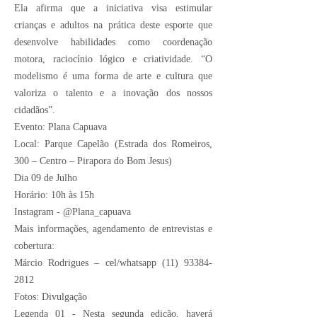
Ela afirma que a iniciativa visa estimular
crianças e adultos na prática deste esporte que
desenvolve habilidades como coordenação
motora, raciocínio lógico e criatividade. “O
modelismo é uma forma de arte e cultura que
valoriza o talento e a inovação dos nossos
cidadãos”.
Evento: Plana Capuava
Local: Parque Capelão (Estrada dos Romeiros,
300 – Centro – Pirapora do Bom Jesus)
Dia 09 de Julho
Horário: 10h às 15h
Instagram - @Plana_capuava
Mais informações, agendamento de entrevistas e
cobertura:
Márcio Rodrigues – cel/whatsapp
(11) 93384-
2812
Fotos: Divulgação
Legenda 01 - Nesta segunda edição, haverá