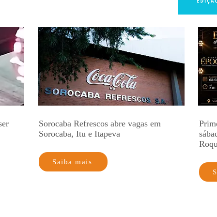
ser
Sorocaba Refrescos abre vagas em
Prim
Sorocaba, Itu e Itapeva
sába
Roq
Saiba mais
S