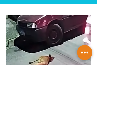
Cachorra comunitária morre após ser
atropelada em Cotia
Saiba mais