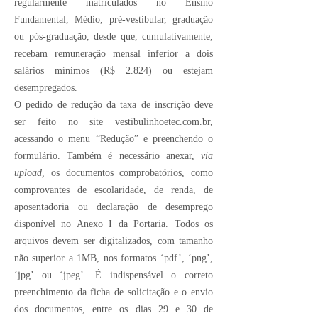
regularmente matriculados no Ensino
Fundamental, Médio, pré-vestibular, graduação
ou pós-graduação, desde que, cumulativamente,
recebam remuneração mensal inferior a dois
salários mínimos (R$ 2.824) ou estejam
desempregados.
O pedido de redução da taxa de inscrição deve
ser feito no site
vestibulinhoetec.com.br
,
acessando o menu “Redução” e preenchendo o
formulário. Também é necessário anexar,
via
upload,
os documentos comprobatórios, como
comprovantes de escolaridade, de renda, de
aposentadoria ou declaração de desemprego
disponível no Anexo I da Portaria. Todos os
arquivos devem ser digitalizados, com tamanho
não superior a 1MB, nos formatos ‘pdf’, ‘png’,
‘jpg’ ou ‘jpeg’. É indispensável o correto
preenchimento da ficha de solicitação e o envio
dos documentos, entre os dias 29 e 30 de