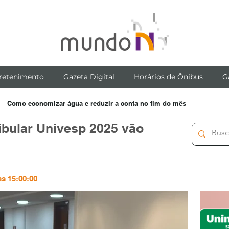
retenimento
Gazeta Digital
Horários de Ônibus
G
Como economizar água e reduzir a conta no fim do mês
tibular Univesp 2025 vão
às 15:00:00