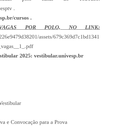
esptv
.
sp.br/cursos
.
VAGAS POR POLO, NO LINK:
869226e9479d38201/assets/679c369d7c1bd1341
_vagas__1_.pdf
stibular 2025:
vestibular.univesp.br
Vestibular
rova e Convocação para a Prova