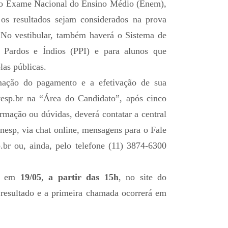
 do Exame Nacional do Ensino Médio (Enem),
os resultados sejam considerados na prova
l. No vestibular, também haverá o Sistema de
, Pardos e Índios (PPI) e para alunos que
as públicas.
mação do pagamento e a efetivação de sua
vesp.br
na “Área do Candidato”, após cinco
ormação ou dúvidas, deverá contatar a central
nesp, via chat online, mensagens para o Fale
.br
ou, ainda, pelo telefone (11) 3874-6300
do em
19/05
,
a partir das 15h
, no site do
o resultado e a primeira chamada ocorrerá em