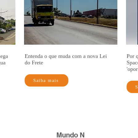
lega
Entenda o que muda com a nova Lei
Por q
gua
do Frete
Spac
'opor
Saiba mais
S
Mundo N