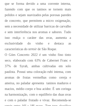
que se forma devido a uma corrente interna,
fazendo com que os taninos se tornem mais
polidos e sejam suavizados pelas porosas paredes
de concreto, que permitem a micro oxigenação,
sem a necessidade de utilizar barricas de carvalho
e sem interferência nos aromas e sabores. Tudo
isso realça o caráter das uvas, aumenta a
exclusividade do vinho e destaca as
características do
terroir
de São Roque.
O Góes Concreto 2022 é um vinho fino tinto
seco, elaborado com 63% de Cabernet Franc e
37% de Syrah, ambas cultivadas em solo
paulista. Possui uma coloração rubi intensa, com
aromas de frutas vermelhas como cereja e
ameixa, no paladar apresenta taninos maduros e
macios, médio corpo e boa acidez. É um coringa
na harmonização, com o equilíbrio das duas uvas
e com o paladar frutado e vivaz. Recomenda-se
servir entre 16º a 18º graus. Tem teor alcoólico