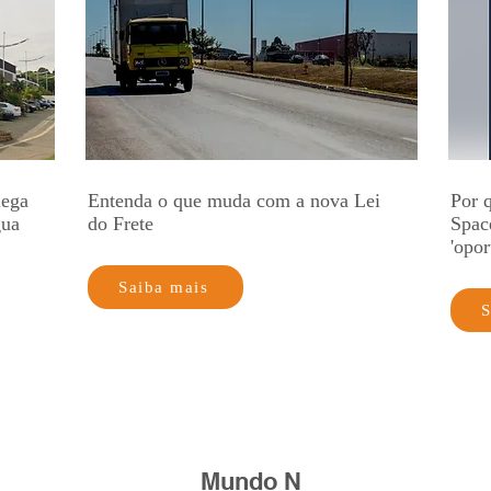
lega
Entenda o que muda com a nova Lei
Por q
gua
do Frete
Spac
'opor
Saiba mais
S
Mundo N