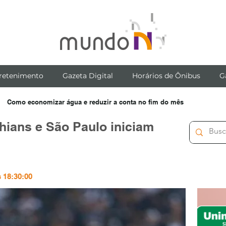
retenimento
Gazeta Digital
Horários de Ônibus
G
Como economizar água e reduzir a conta no fim do mês
thians e São Paulo iniciam
s 18:30:00