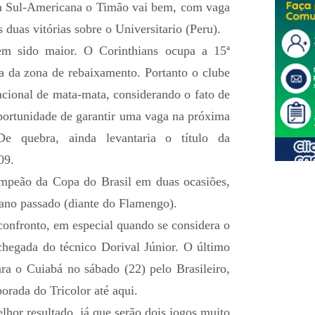
pa Sul-Americana o Timão vai bem, com vaga
 duas vitórias sobre o Universitario (Peru).
tem sido maior. O Corinthians ocupa a 15ª
ma da zona de rebaixamento. Portanto o clube
cional de mata-mata, considerando o fato de
oportunidade de garantir uma vaga na próxima
De quebra, ainda levantaria o título da
09.
mpeão da Copa do Brasil em duas ocasiões,
 ano passado (diante do Flamengo).
confronto, em especial quando se considera o
egada do técnico Dorival Júnior. O último
ara o Cuiabá no sábado (22) pelo Brasileiro,
orada do Tricolor até aqui.
hor resultado, já que serão dois jogos muito