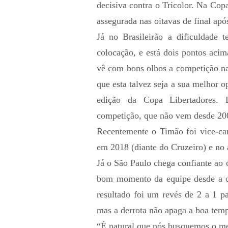
decisiva contra o Tricolor. Na Co
assegurada nas oitavas de final após
Já no Brasileirão a dificuldade 
colocação, e está dois pontos aci
vê com bons olhos a competição na
que esta talvez seja a sua melhor 
edição da Copa Libertadores. 
competição, que não vem desde 20
Recentemente o Timão foi vice-ca
em 2018 (diante do Cruzeiro) e no
Já o São Paulo chega confiante ao 
bom momento da equipe desde a ch
resultado foi um revés de 2 a 1 p
mas a derrota não apaga a boa temp
“É natural que nós busquemos o mel