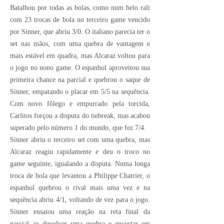
Batalhou por todas as bolas, como num belo rali
com 23 trocas de bola no terceiro game vencido
por Sinner, que abriu 3/0. O italiano parecia ter o
set nas mãos, com uma quebra de vantagem e
mais estável em quadra, mas Alcaraz voltou para
o jogo no nono game. O espanhol aproveitou sua
primeira chance na parcial e quebrou o saque de
Sinner, empatando o placar em 5/5 na sequência.
Com novo fôlego e empurrado pela torcida,
Carlitos forçou a disputa do tiebreak, mas acabou
superado pelo número 1 do mundo, que fez 7/4.
Sinner abriu o terceiro set com uma quebra, mas
Alcaraz reagiu rapidamente e deu o troco no
game seguinte, igualando a disputa. Numa longa
troca de bola que levantou a Philippe Chatrier, o
espanhol quebrou o rival mais uma vez e na
sequência abriu 4/1, voltando de vez para o jogo.
Sinner ensaiou uma reação na reta final da
parcial ao devolver uma quebra e encostar em