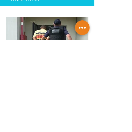
GCM de Mairinque prende três pessoas
em flagrante por furto de cabos
telefônicos após monitoramento do
COI
Saiba mais