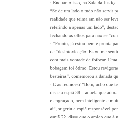
· Enquanto isso, na Sala da Justiça
“Se de um lado o tudo não servir p
realidade que teima em não ser lev
referindo a apenas um lado”, dest
fechando os olhos para não se “con
· “Pronto, já estou bem e pronta p
de “desintoxicação. Estou me sentin
com mais vontade de fofocar. Uma
bobagem foi ótimo. Estou revigora
besteiras”, comemorou a danada qu
· E as reuniões? “Bom, acho que te
disse a espiã 38 – aquela que ador
é engraçado, nem inteligente e mui
aí”, sugeriu a espiã responsável por
espiã 22, disse que o amigo que é 