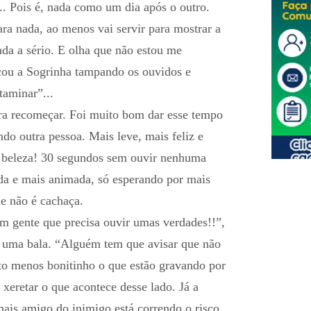
... Pois é, nada como um dia após o outro.
ara nada, ao menos vai servir para mostrar a
ada a sério. E olha que não estou me
acou a Sogrinha tampando os ouvidos e
taminar”...
ara recomeçar. Foi muito bom dar esse tempo
do outra pessoa. Mais leve, mais feliz e
 beleza! 30 segundos sem ouvir nenhuma
da e mais animada, só esperando por mais
e não é cachaça.
m gente que precisa ouvir umas verdades!!”,
a uma bala. “Alguém tem que avisar que não
to menos bonitinho o que estão gravando por
 xeretar o que acontece desse lado. Já a
mais amigo do inimigo está correndo o risco