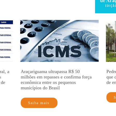
al, a
Araçariguama ultrapassa R$ 50
Pedre
s
milhões em repasses e confirma força
que 
 de
econômica entre os pequenos
de e
municípios do Brasil
S
Saiba mais