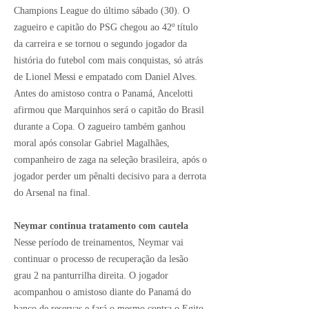
Champions League
do último sábado (30). O
zagueiro e capitão do PSG chegou ao 42º título
da carreira e se tornou o segundo jogador da
história do futebol com mais conquistas, só atrás
de Lionel Messi e empatado com Daniel Alves.
Antes do amistoso contra o Panamá, Ancelotti
afirmou que Marquinhos será o
capitão do Brasil
durante a Copa
. O zagueiro também ganhou
moral após consolar Gabriel Magalhães,
companheiro de zaga na seleção brasileira, após o
jogador perder um pênalti decisivo para a derrota
do Arsenal na final.
Neymar continua tratamento com cautela
Nesse período de treinamentos,
Neymar
vai
continuar o processo de recuperação da lesão
grau 2 na panturrilha direita. O jogador
acompanhou o amistoso diante do Panamá do
banco de reservas e fará o mesmo contra o Egito.