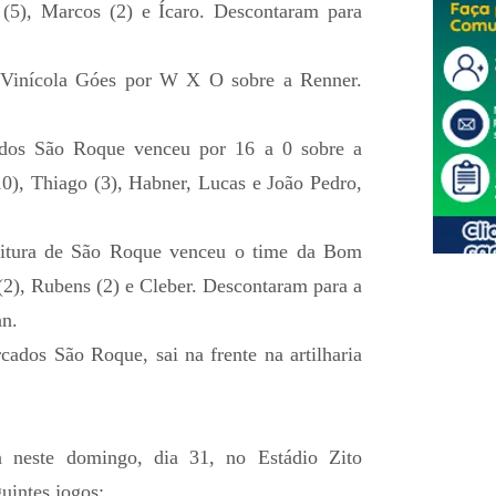
 (5), Marcos (2) e Ícaro. Descontaram para
a Vinícola Góes por W X O sobre a Renner.
ados São Roque venceu por 16 a 0 sobre a
10), Thiago (3), Habner, Lucas e João Pedro,
eitura de São Roque venceu o time da Bom
(2), Rubens (2) e Cleber. Descontaram para a
n.
ados São Roque, sai na frente na artilharia
a neste domingo, dia 31, no Estádio Zito
uintes jogos: