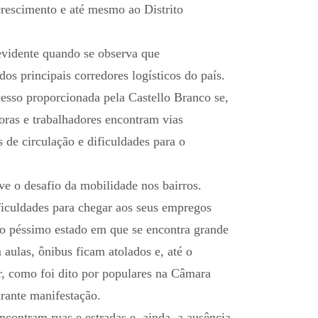
rescimento e até mesmo ao Distrito
evidente quando se observa que
os principais corredores logísticos do país.
cesso proporcionada pela Castello Branco se,
oras e trabalhadores encontram vias
 de circulação e dificuldades para o
e o desafio da mobilidade nos bairros.
ficuldades para chegar aos seus empregos
ao péssimo estado em que se encontra grande
 aulas, ônibus ficam atolados e, até o
r, como foi dito por populares na Câmara
urante manifestação.
ncontram ruas e estradas e, ainda, a ausência