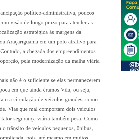
ncipação político-administrativa, poucos
com visão de longo prazo para atender as
calização estratégica às margens da
ou Araçariguama em um polo atrativo para
o. Contudo, a chegada dos empreendimentos
oporção, pela modernização da malha viária
nais não é o suficiente se elas permanecerem
poca em que ainda éramos Vila, ou seja,
ltam a circulação de veículos grandes, como
dade. Vias que mal comportam dois veículos
o fator segurança viária também pesa. Como
a o trânsito de veículos pequenos, ônibus,
 complicada, pois, até mesmo em muitos