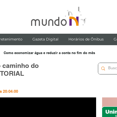
retenimento
Gazeta Digital
Horários de Ônibus
G
Como economizar água e reduzir a conta no fim do mês
o caminho do
ITORIAL
s 20:04:00