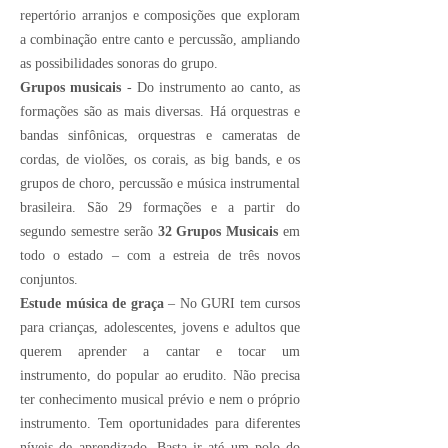
repertório arranjos e composições que exploram
a combinação entre canto e percussão, ampliando
as possibilidades sonoras do grupo.
Grupos musicais
- Do instrumento ao canto, as
formações são as mais diversas. Há orquestras e
bandas sinfônicas, orquestras e cameratas de
cordas, de violões, os corais, as big bands, e os
grupos de choro, percussão e música instrumental
brasileira. São 29 formações e a partir do
segundo semestre serão
32 Grupos Musicais
em
todo o estado – com a estreia de três novos
conjuntos.
Estude música de graça
– No GURI tem cursos
para crianças, adolescentes, jovens e adultos que
querem aprender a cantar e tocar um
instrumento, do popular ao erudito. Não precisa
ter conhecimento musical prévio e nem o próprio
instrumento. Tem oportunidades para diferentes
níveis de aprendizado. Basta ir até um polo do