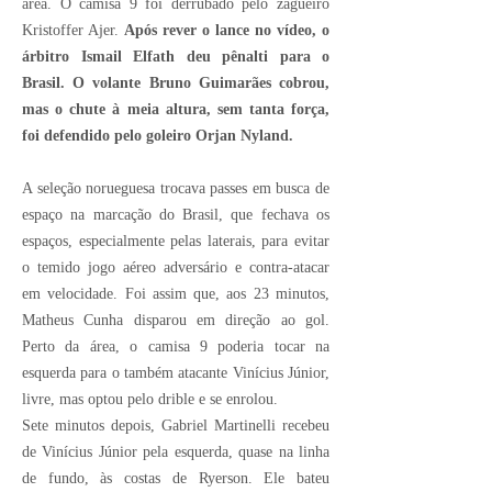
área. O camisa 9 foi derrubado pelo zagueiro
Kristoffer Ajer.
Após rever o lance no vídeo, o
árbitro Ismail Elfath deu pênalti para o
Brasil. O volante Bruno Guimarães cobrou,
mas o chute à meia altura, sem tanta força,
foi defendido pelo goleiro Orjan Nyland.
A seleção norueguesa trocava passes em busca de
espaço na marcação do Brasil, que fechava os
espaços, especialmente pelas laterais, para evitar
o temido jogo aéreo adversário e contra-atacar
em velocidade. Foi assim que, aos 23 minutos,
Matheus Cunha disparou em direção ao gol.
Perto da área, o camisa 9 poderia tocar na
esquerda para o também atacante Vinícius Júnior,
livre, mas optou pelo drible e se enrolou.
Sete minutos depois, Gabriel Martinelli recebeu
de Vinícius Júnior pela esquerda, quase na linha
de fundo, às costas de Ryerson. Ele bateu