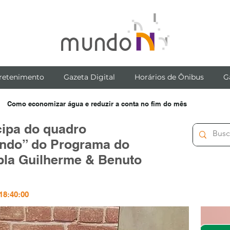
retenimento
Gazeta Digital
Horários de Ônibus
G
Como economizar água e reduzir a conta no fim do mês
cipa do quadro
ndo” do Programa do
pla Guilherme & Benuto
 18:40:00