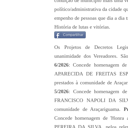
condição de município mais uma v
político/administrativa da cidade q
empenho de pessoas que dia a dia t
História de lutas e vitórias.
Compartilhar
Os Projetos de Decretos Legis
unanimidade dos Vereadores. Sã
6/2026
: Concede homenagem de
APARECIDA DE FREITAS ESPÍRI
prestados à comunidade de Araça
5/2026
: Concede homenagem de
FRANCISCO NAPOLI DA SILVA, p
comunidade de Araçariguama.
P
Concede homenagem de 'Honra
PEREIRA DA SILVA, pelos releva