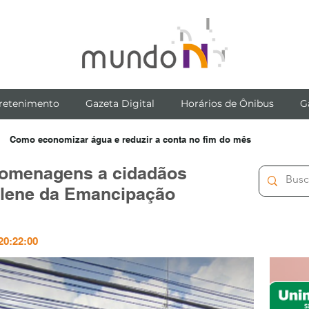
retenimento
Gazeta Digital
Horários de Ônibus
G
Como economizar água e reduzir a conta no fim do mês
homenagens a cidadãos
olene da Emancipação
20:22:00