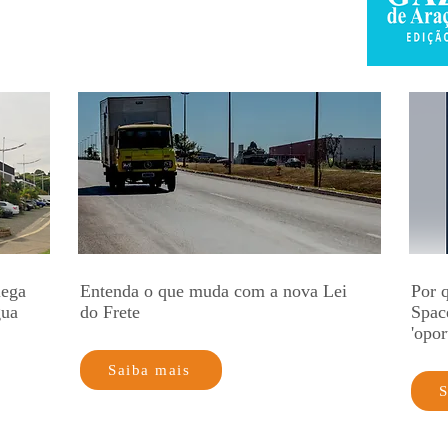
lega
Entenda o que muda com a nova Lei
Por q
gua
do Frete
Spac
'opor
Saiba mais
S