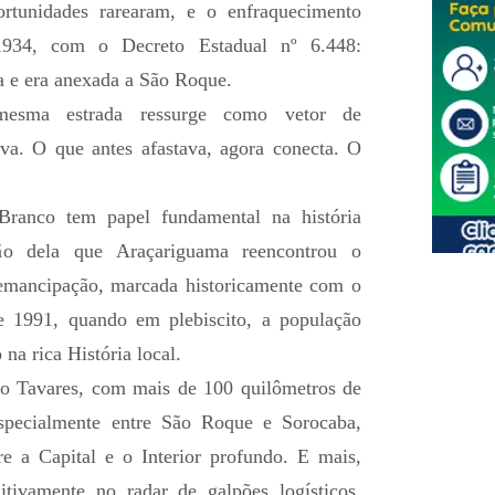
ortunidades rarearam, e o enfraquecimento
34, com o Decreto Estadual nº 6.448:
 e era anexada a São Roque.
esma estrada ressurge como vetor de
va. O que antes afastava, agora conecta. O
Branco tem papel fundamental na história
ão dela que Araçariguama reencontrou o
emancipação, marcada historicamente com o
1991, quando em plebiscito, a população
na rica História local.
o Tavares, com mais de 100 quilômetros de
 especialmente entre São Roque e Sorocaba,
re a Capital e o Interior profundo. E mais,
itivamente no radar de galpões logísticos,