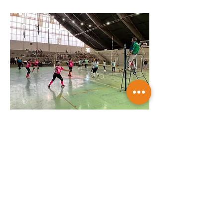
Mairinque conquista título no Torneio
de Vôlei Adaptado Feminino 45+
Saiba mais