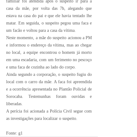
familiar foi atendida após o suspeito ir para a
casa da mãe, por volta das 7h, alegando que
estava na casa do pai e que ele havia tentado lhe
matar. Em seguida, o suspeito pegou uma faca e
um facão e voltou para a casa da vítima.
Neste momento, a mãe do suspeito acionou a PM
e informou o endereço da vítima, mas ao chegar
no local, a equipe encontrou o homem já morto
em uma escadaria, com um ferimento no pescoço
e uma faca de cozinha ao lado do corpo.
Ainda segundo a corporação, o suspeito fugiu do
local com o carro da mãe. A faca foi apreendida
e a ocorrência apresentada no Plantão Policial de
Sorocaba. Testemunhas foram ouvidas e
liberadas.
A perícia foi acionada a Polícia Civil segue com
as investigações para localizar o suspeito.
Fonte: g1