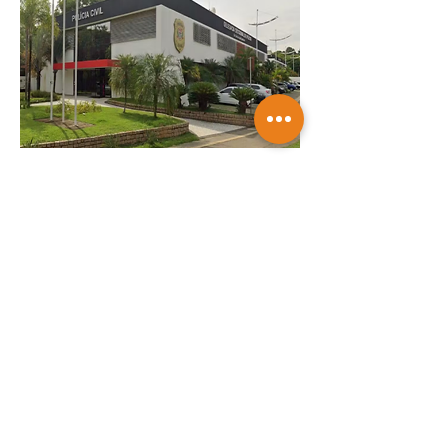
Pedreiro morre ao tentar salvar colega
que desmaiou e caiu em caixa d'água
de empresa
Saiba mais