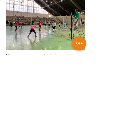
Mairinque conquista título no Torneio
de Vôlei Adaptado Feminino 45+
Saiba mais