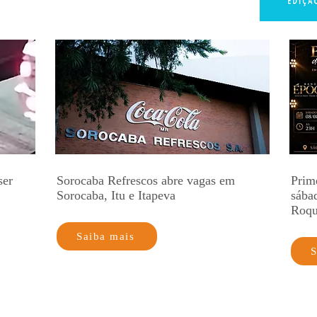
ser
Sorocaba Refrescos abre vagas em
Prim
Sorocaba, Itu e Itapeva
sába
Roq
Saiba mais
S