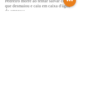
Pedreiro morre ao tentar salvar colega
que desmaiou e caiu em caixa d'água
de empresa
Saiba mais
Entenda o que muda com a nova Lei do
Frete
Saiba mais