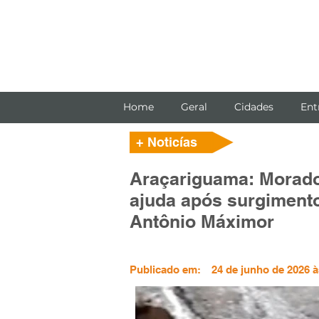
Home
Geral
Cidades
Ent
+ Noticías
Araçariguama: Morado
ajuda após surgimento
Antônio Máximor
Publicado em:
24 de junho de 2026 à