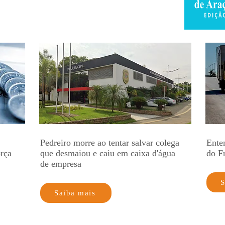
Pedreiro morre ao tentar salvar colega
Ente
orça
que desmaiou e caiu em caixa d'água
do F
de empresa
S
Saiba mais